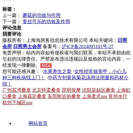
标签：
上一篇：
蘑菇的功效与作用
下一篇：
姜丝可乐的功效及作用
评论信息
我要评论
版权所有：上海淘房客信息技术有限公司 本站关键词：
日照
会所
日照男士会所
备案号：
沪ICP备2024095101号-27
免责声明：站内内容如有侵权请与我们联系，本站不承担由此
引起的法律责任。严禁发布违法违规以及低俗的言论内容，一
经发现一律删除。
51La
您可能还感兴趣： ·
水果养生之梨
·
女性经常做美甲，小心几
种三种疾病找上门！
·
中药方剂黄风菊花汤用法用量和药材介
绍！
广州荔湾桑拿
北京怀柔桑拿
昆明按摩
沈阳皇姑区桑拿
上海虹
口桑拿
上海嘉定桑拿
东莞附近的桑拿
上海柔式spa
常州水疗
杭州下城区spa
网站首页